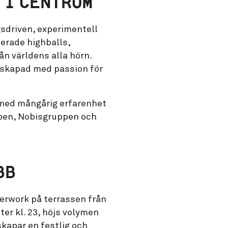
 I CENTRUM
sdriven, experimentell
ierade highballs,
ån världens alla hörn.
e, skapad med passion för
med mångårig erfarenhet
pen, Nobisgruppen och
BB
fterwork på terrassen från
fter kl. 23, höjs volymen
kapar en festlig och