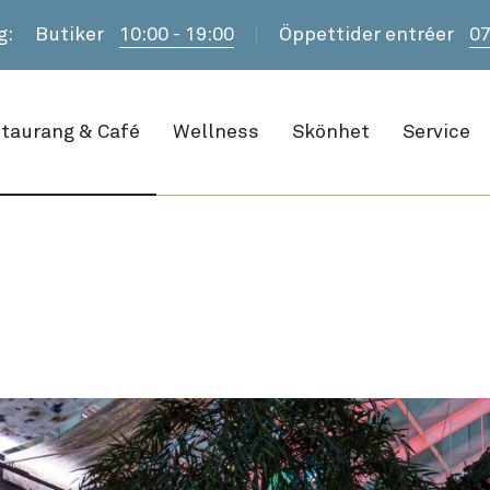
g:
Butiker
10:00 - 19:00
Öppettider entréer
07
taurang & Café
Wellness
Skönhet
Service