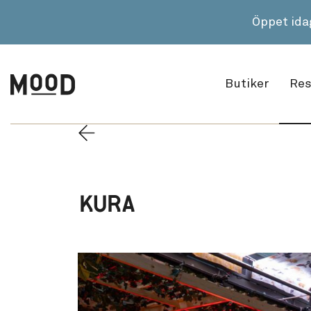
Öppet ida
Butiker
Res
KURA