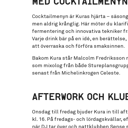
MED COCKTAILMENYN
Cocktailmenyn är Kuras hjärta – säsong
men aldrig krånglig. Här möter du klarif
fermentering och innovativa tekniker fr
Varje drink bär på en idé, en berättels
att överraska och förföra smaksinnen.
Bakom Kura står Malcolm Fredriksson 
som mixolog från både Stureplansgrup
senast från Michelinkrogen Celeste.
AFTERWORK OCH KLU
Onsdag till fredag bjuder Kura in till a
kl. 16. På fredags- och lördagskvällar, e
när DJ tar över och nattklubben Sense s