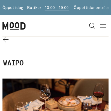
Öppet idag:
Butiker
10:00 - 19:00
Öppettider entréer
Sök
WAIPO