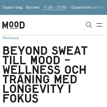
Öppet idag:
Butiker
11:00 - 17:00
Öppettider entréer
Sök
Wellness
Beyond Sweat
till MOOD –
wellness och
träning med
longevity i
fokus