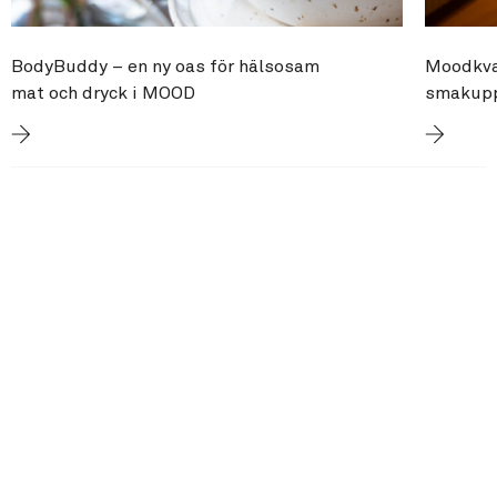
BodyBuddy – en ny oas för hälsosam
Moodkvar
mat och dryck i MOOD
smakupp