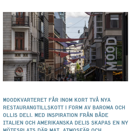
Moodkvarteret får inom kort två nya
restaurangtillskott i form av Baroma och
Ollis Deli. Med inspiration från både
Italien och amerikanska delis skapas en ny
mötesplats där mat, atmosfär och