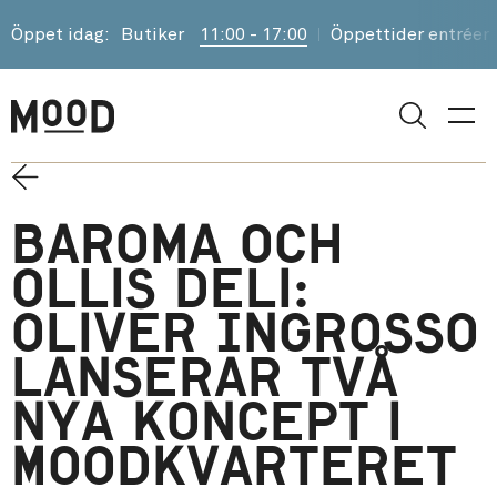
Öppet idag:
Butiker
11:00 - 17:00
Öppettider entréer
Sök
Baroma och
Ollis Deli:
Oliver Ingrosso
lanserar två
nya koncept i
Moodkvarteret