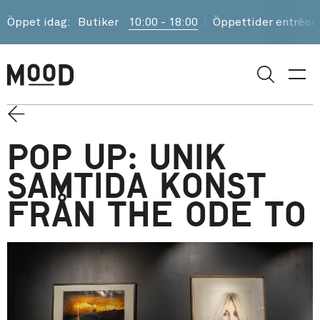
Öppet idag:
Butiker
10:00 - 18:00
Öppettider entréer
Sök
Pop up: Unik
samtida konst
från The Ode To