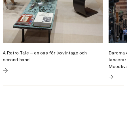
A Retro Tale – en oas för lyxvintage och
Baroma o
second hand
lanserar
Moodkva