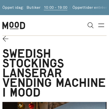
Öppet idag:
Butiker
10:00 - 19:00
Öppettider entréer
Sök
Swedish
Stockings
lanserar
vending machine
i MOOD