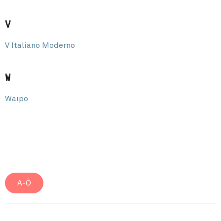
V
V Italiano Moderno
W
Waipo
A-Ö