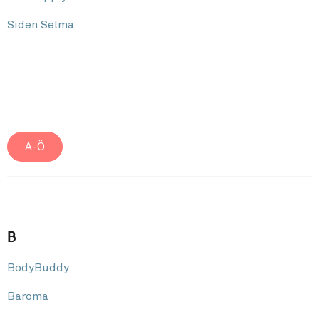
Siden Selma
A-Ö
B
BodyBuddy
Baroma