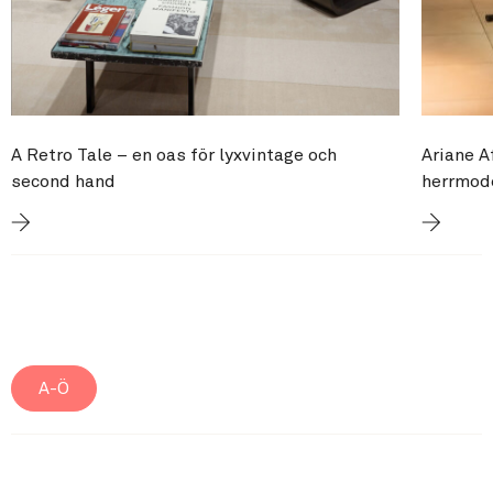
A Retro Tale – en oas för lyxvintage och
Ariane A
second hand
herrmod
A-Ö