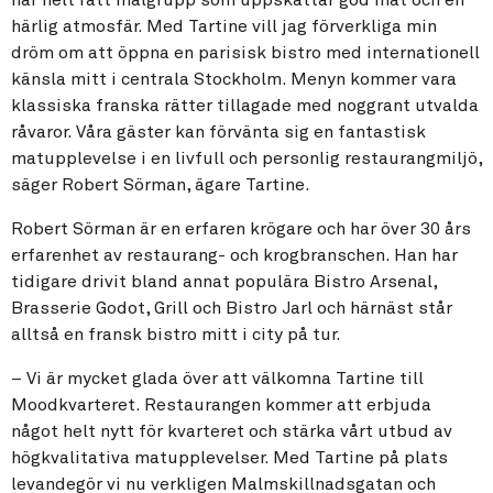
når helt rätt målgrupp som uppskattar god mat och en
härlig atmosfär. Med Tartine vill jag förverkliga min
dröm om att öppna en parisisk bistro med internationell
känsla mitt i centrala Stockholm. Menyn kommer vara
klassiska franska rätter tillagade med noggrant utvalda
råvaror. Våra gäster kan förvänta sig en fantastisk
matupplevelse i en livfull och personlig restaurangmiljö,
säger Robert Sörman, ägare Tartine.
Robert Sörman är en erfaren krögare och har över 30 års
erfarenhet av restaurang- och krogbranschen. Han har
tidigare drivit bland annat populära Bistro Arsenal,
Brasserie Godot, Grill och Bistro Jarl och härnäst står
alltså en fransk bistro mitt i city på tur.
– Vi är mycket glada över att välkomna Tartine till
Moodkvarteret. Restaurangen kommer att erbjuda
något helt nytt för kvarteret och stärka vårt utbud av
högkvalitativa matupplevelser. Med Tartine på plats
levandegör vi nu verkligen Malmskillnadsgatan och