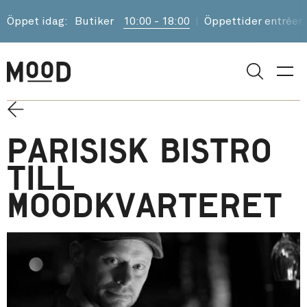
Öppet idag:
Butiker
10:00 - 18:00
Öppettider entréer
Sök
Parisisk bistro
till
Moodkvarteret