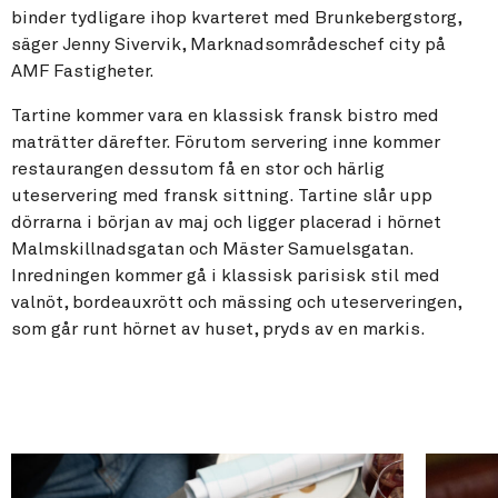
binder tydligare ihop kvarteret med Brunkebergstorg,
säger Jenny Sivervik, Marknadsområdeschef city på
AMF Fastigheter.
Tartine kommer vara en klassisk fransk bistro med
maträtter därefter. Förutom servering inne kommer
restaurangen dessutom få en stor och härlig
uteservering med fransk sittning. Tartine slår upp
dörrarna i början av maj och ligger placerad i hörnet
Malmskillnadsgatan och Mäster Samuelsgatan.
Inredningen kommer gå i klassisk parisisk stil med
valnöt, bordeauxrött och mässing och uteserveringen,
som går runt hörnet av huset, pryds av en markis.
Read about: After work och Uteserveringar
Read abou