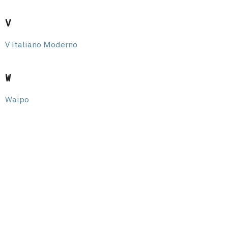
V
V Italiano Moderno
W
Waipo