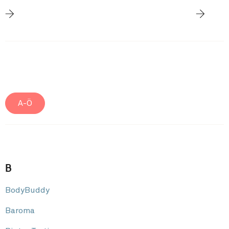
A-Ö
B
BodyBuddy
Baroma