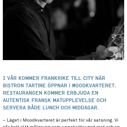
I vår kommer Frankrike till city när
bistron Tartine öppnar i Moodkvarteret.
Restaurangen kommer erbjuda en
autentisk fransk matupplevelse och
servera både lunch och middagar.
– Läget i Moodkvarteret är perfekt för vår satsning. Vi