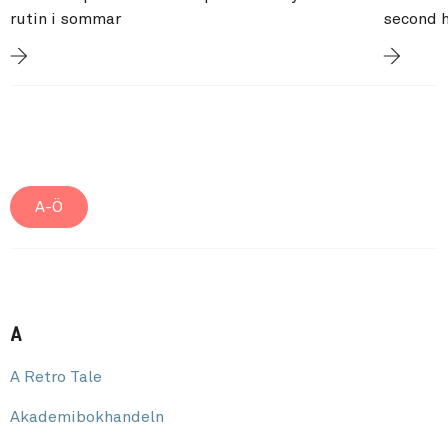
rutin i sommar
second 
A-Ö
A
A Retro Tale
Akademibokhandeln