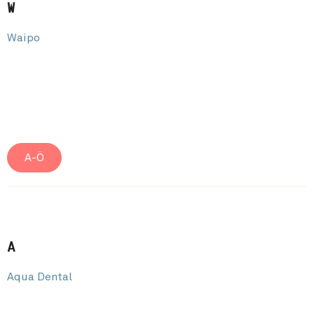
W
Waipo
A-Ö
A
Aqua Dental