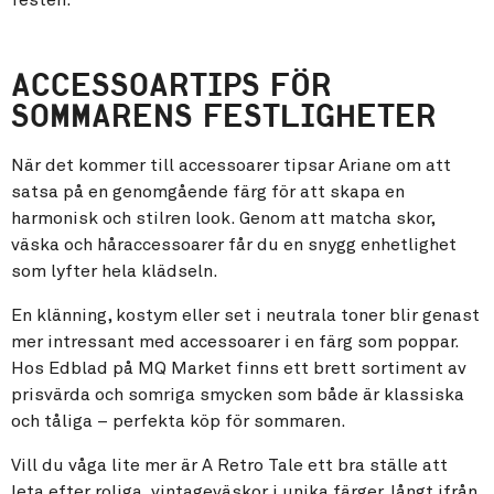
ACCESSOARTIPS FÖR
SOMMARENS FESTLIGHETER
När det kommer till accessoarer tipsar Ariane om att
satsa på en genomgående färg för att skapa en
harmonisk och stilren look. Genom att matcha skor,
väska och håraccessoarer får du en snygg enhetlighet
som lyfter hela klädseln.
En klänning, kostym eller set i neutrala toner blir genast
mer intressant med accessoarer i en färg som poppar.
Hos Edblad på MQ Market finns ett brett sortiment av
prisvärda och somriga smycken som både är klassiska
och tåliga – perfekta köp för sommaren.
Vill du våga lite mer är A Retro Tale ett bra ställe att
leta efter roliga, vintageväskor i unika färger, långt ifrån