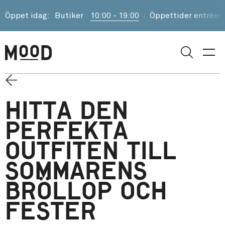
Öppet idag:
Butiker
10:00 - 19:00
Öppettider entréer
Sök
Hitta den
perfekta
outfiten till
sommarens
bröllop och
fester