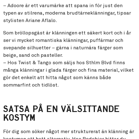
– Adoore är ett varumärke att spana in för just den
typen av stilrena, moderna brudtärneklänningar, tipsar
stylisten Ariane Aflalo.
Som bröllopsgäst är klänningen ett säkert kort och i år
ser vi mycket romantiska klänningar, puffärmar och
svepande silhuetter – gärna i naturnära färger som
beige, sand och pasteller.
– Hos Twist & Tango som säljs hos Sthlm Blvd finns
många klänningar i glada färger och fina material, vilket
gör det enkelt att hitta något som känns både
sommarfint och tidlöst.
SATSA PÅ EN VÄLSITTANDE
KOSTYM
För dig som söker något mer strukturerat än klänning är
kostymen ett hett alternativ. Hos Rodebjer hittar du