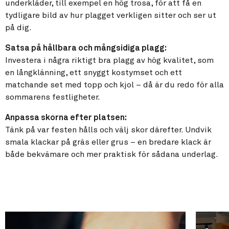
underkläder, till exempel en hög trosa, för att få en
tydligare bild av hur plagget verkligen sitter och ser ut
på dig.
Satsa på hållbara och mångsidiga plagg:
Investera i några riktigt bra plagg av hög kvalitet, som
en långklänning, ett snyggt kostymset och ett
matchande set med topp och kjol – då är du redo för alla
sommarens festligheter.
Anpassa skorna efter platsen:
Tänk på var festen hålls och välj skor därefter. Undvik
smala klackar på gräs eller grus – en bredare klack är
både bekvämare och mer praktisk för sådana underlag.
Read about: 6 bästa tipsen för en komplett
Read abou